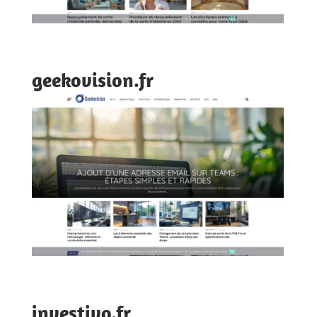
geekovision.fr
investivo.fr