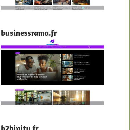
businessrama.fr
b2binity.fr